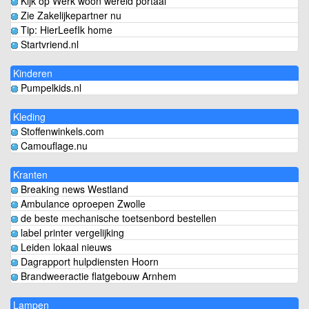
Kijk op Werk woon wereld portaal
Zie Zakelijkepartner nu
Tip: HierLeefIk home
Startvriend.nl
Kinderen
Pumpelkids.nl
Kleding
Stoffenwinkels.com
Camouflage.nu
Kranten
Breaking news Westland
Ambulance oproepen Zwolle
de beste mechanische toetsenbord bestellen
label printer vergelijking
Leiden lokaal nieuws
Dagrapport hulpdiensten Hoorn
Brandweeractie flatgebouw Arnhem
Lampen