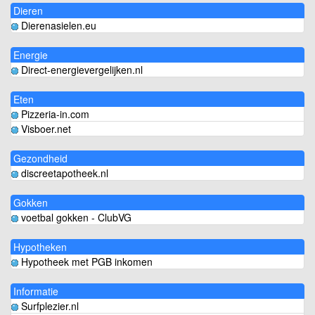
Dieren
Dierenasielen.eu
Energie
Direct-energievergelijken.nl
Eten
Pizzeria-in.com
Visboer.net
Gezondheid
discreetapotheek.nl
Gokken
voetbal gokken - ClubVG
Hypotheken
Hypotheek met PGB inkomen
Informatie
Surfplezier.nl