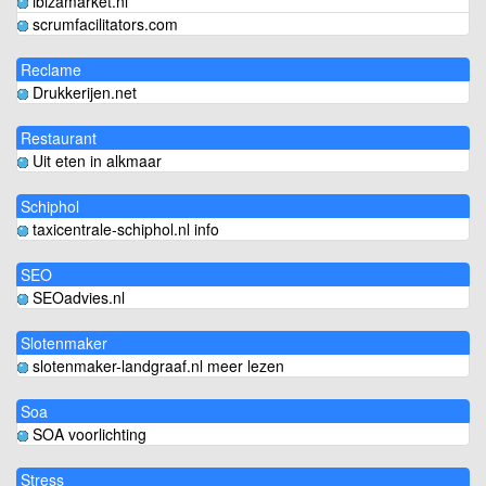
ibizamarket.nl
scrumfacilitators.com
Reclame
Drukkerijen.net
Restaurant
Uit eten in alkmaar
Schiphol
taxicentrale-schiphol.nl info
SEO
SEOadvies.nl
Slotenmaker
slotenmaker-landgraaf.nl meer lezen
Soa
SOA voorlichting
Stress